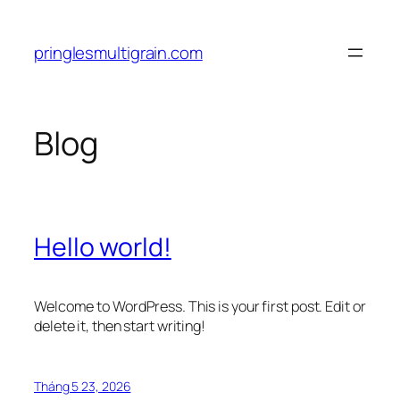
Chuyển
đến
pringlesmultigrain.com
phần
nội
dung
Blog
Hello world!
Welcome to WordPress. This is your first post. Edit or
delete it, then start writing!
Tháng 5 23, 2026